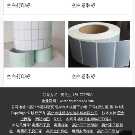
空白打印标
空白卷装标
签纸
签
空白打印标
空白卷装标
签纸
签纸
联系方式：郭先生 15917772589
企业官网：www.hzjiashengda.com
公司地址：惠州市惠城区河南岸冷水坑楼下小组179号(源生园)第1栋1楼
CopyRight © 版权所有:
惠州市佳盛达包装材料有限公司
技术支持:
萤火
虫网络
网站地图
XML
备案号:
粤ICP备18047953号-1
本站关键字:
惠州不干胶
惠州标签
惠州不干胶印刷
惠州不干胶标
签
惠州不干胶厂家
惠州空白标签
惠州条码标签
惠州不干胶贴纸